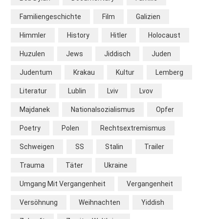
Familiengeschichte
Film
Galizien
Himmler
History
Hitler
Holocaust
Huzulen
Jews
Jiddisch
Juden
Judentum
Krakau
Kultur
Lemberg
Literatur
Lublin
Lviv
Lvov
Majdanek
Nationalsozialismus
Opfer
Poetry
Polen
Rechtsextremismus
Schweigen
SS
Stalin
Trailer
Trauma
Täter
Ukraine
Umgang Mit Vergangenheit
Vergangenheit
Versöhnung
Weihnachten
Yiddish