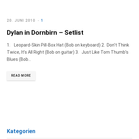
b
a
e
o
g
d
20. JUNI 2010
1
Dylan in Dornbirn – Setlist
o
r
I
1. Leopard-Skin Pill-Box Hat (Bob on keyboard) 2. Don’t Think
k
a
n
Twice, It’s All Right (Bob on guitar) 3. Just Like Tom Thumb’s
Blues (Bob…
m
READ MORE
Kategorien