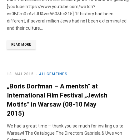
[youtube https://www.youtube.com/watch?
v=0BGm0zAvtJU&w=560&h=315] “If history had been
different, if several million Jews had not been exterminated
and their culture…
READ MORE
13. MAI 2015
ALLGEMEINES
„Boris Dorfman – A mentsh“ at
International Film Festival „Jewish
Motifs“ in Warsaw (08-10 May
2015)
We had a great time – thank you so much for inviting us to
Warsaw! The Catalogue The Directors Gabriela & Uwe von