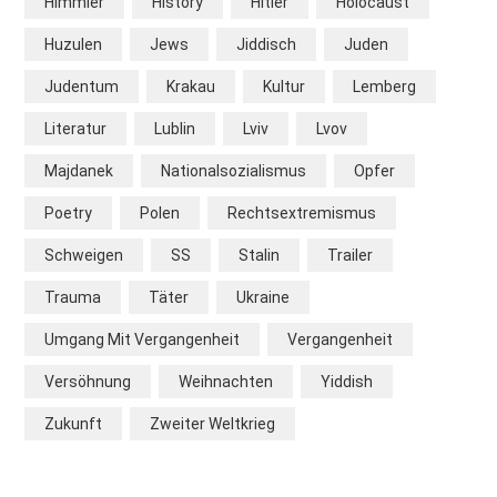
Himmler
History
Hitler
Holocaust
Huzulen
Jews
Jiddisch
Juden
Judentum
Krakau
Kultur
Lemberg
Literatur
Lublin
Lviv
Lvov
Majdanek
Nationalsozialismus
Opfer
Poetry
Polen
Rechtsextremismus
Schweigen
SS
Stalin
Trailer
Trauma
Täter
Ukraine
Umgang Mit Vergangenheit
Vergangenheit
Versöhnung
Weihnachten
Yiddish
Zukunft
Zweiter Weltkrieg