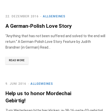
b
a
e
o
g
d
22. DEZEMBER 2016
ALLGEMEINES
A German-Polish Love Story
o
r
I
“Anything that has not been suffered and solved to the end will
k
a
n
return.“ A German-Polish Love Story. Feature by Judith
Brandner (in German) Read…
m
READ MORE
9. JUNI 2016
ALLGEMEINES
Help us to honor Mordechai
Gebirtig!
Zum Weiterlesen bitte hier klicken: ja-38-16-seite-03-gebirtig!