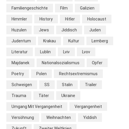
Familiengeschichte
Film
Galizien
Himmler
History
Hitler
Holocaust
Huzulen
Jews
Jiddisch
Juden
Judentum
Krakau
Kultur
Lemberg
Literatur
Lublin
Lviv
Lvov
Majdanek
Nationalsozialismus
Opfer
Poetry
Polen
Rechtsextremismus
Schweigen
SS
Stalin
Trailer
Trauma
Täter
Ukraine
Umgang Mit Vergangenheit
Vergangenheit
Versöhnung
Weihnachten
Yiddish
Zukunft
Zweiter Weltkrieg