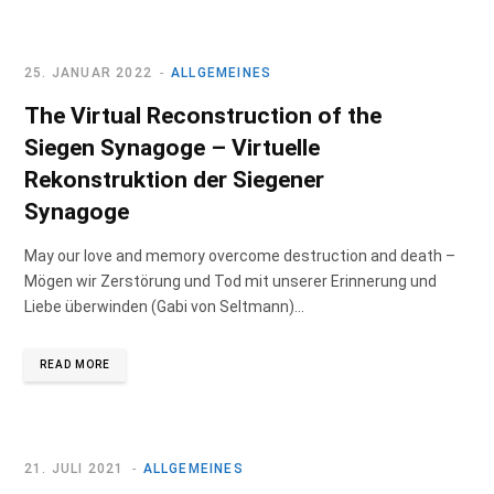
b
a
e
o
g
d
25. JANUAR 2022
ALLGEMEINES
The Virtual Reconstruction of the
o
r
I
Siegen Synagoge – Virtuelle
Rekonstruktion der Siegener
k
a
n
Synagoge
m
May our love and memory overcome destruction and death –
Mögen wir Zerstörung und Tod mit unserer Erinnerung und
Liebe überwinden (Gabi von Seltmann)…
READ MORE
21. JULI 2021
ALLGEMEINES