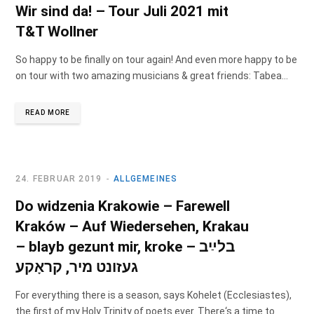
Wir sind da! – Tour Juli 2021 mit
T&T Wollner
So happy to be finally on tour again! And even more happy to be
on tour with two amazing musicians & great friends: Tabea…
READ MORE
24. FEBRUAR 2019
ALLGEMEINES
Do widzenia Krakowie – Farewell
Kraków – Auf Wiedersehen, Krakau
– blayb gezunt mir, kroke – בלײַב
געזונט מיר, קראָקע
For everything there is a season, says Kohelet (Ecclesiastes),
the first of my Holy Trinity of poets ever. There‘s a time to