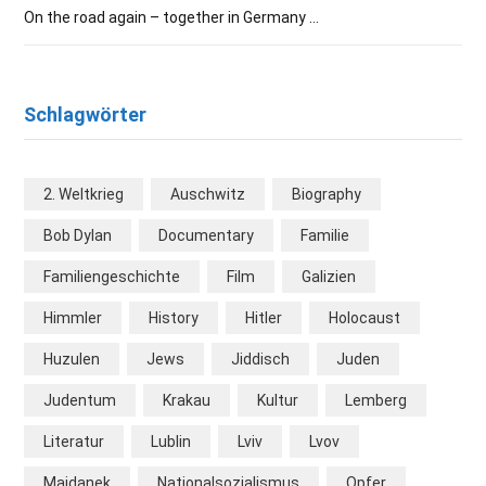
On the road again – together in Germany …
Schlagwörter
2. Weltkrieg
Auschwitz
Biography
Bob Dylan
Documentary
Familie
Familiengeschichte
Film
Galizien
Himmler
History
Hitler
Holocaust
Huzulen
Jews
Jiddisch
Juden
Judentum
Krakau
Kultur
Lemberg
Literatur
Lublin
Lviv
Lvov
Majdanek
Nationalsozialismus
Opfer