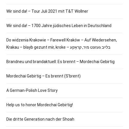
Wir sind da! – Tour Juli 2021 mit T&T Wollner
Wir sind da! – 1700 Jahre jüdisches Leben in Deutschland
Do widzenia Krakowie – Farewell Kraków – Auf Wiedersehen,
Krakau – blayb gezunt mir, kroke – בלײַב געזונט מיר, קראָקע
Brandneu und brandaktuell: Es brennt – Mordechai Gebirtig
Mordechai Gebirtig – Es brennt (S’brent)
A German-Polish Love Story
Help us to honor Mordechai Gebirtig!
Die dritte Generation nach der Shoah