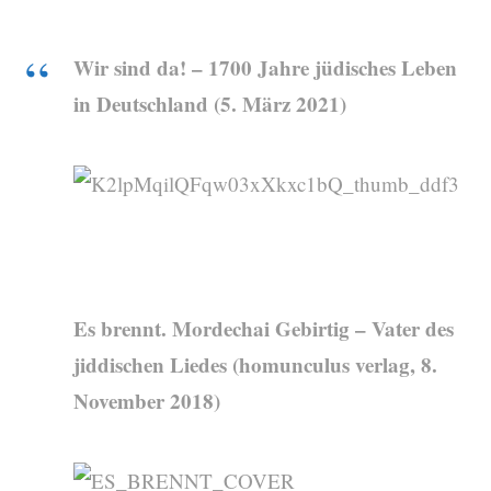
b
a
e
Wir sind da! – 1700 Jahre jüdisches Leben
o
g
d
in Deutschland (5. März 2021)
o
r
I
k
a
n
m
Es brennt. Mordechai Gebirtig – Vater des
jiddischen Liedes (homunculus verlag, 8.
November 2018)