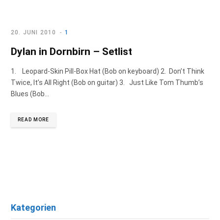
b
a
e
o
g
d
20. JUNI 2010
1
Dylan in Dornbirn – Setlist
o
r
I
1. Leopard-Skin Pill-Box Hat (Bob on keyboard) 2. Don’t Think
k
a
n
Twice, It’s All Right (Bob on guitar) 3. Just Like Tom Thumb’s
Blues (Bob…
m
READ MORE
Kategorien