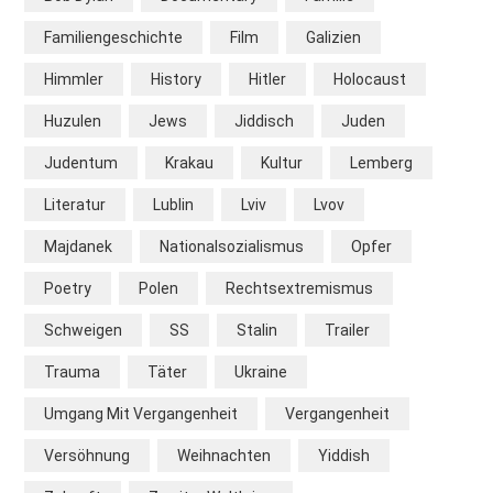
Familiengeschichte
Film
Galizien
Himmler
History
Hitler
Holocaust
Huzulen
Jews
Jiddisch
Juden
Judentum
Krakau
Kultur
Lemberg
Literatur
Lublin
Lviv
Lvov
Majdanek
Nationalsozialismus
Opfer
Poetry
Polen
Rechtsextremismus
Schweigen
SS
Stalin
Trailer
Trauma
Täter
Ukraine
Umgang Mit Vergangenheit
Vergangenheit
Versöhnung
Weihnachten
Yiddish