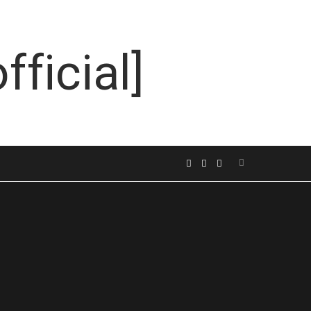
Search
F
I
L
for:
a
n
i
c
s
n
e
t
k
b
a
e