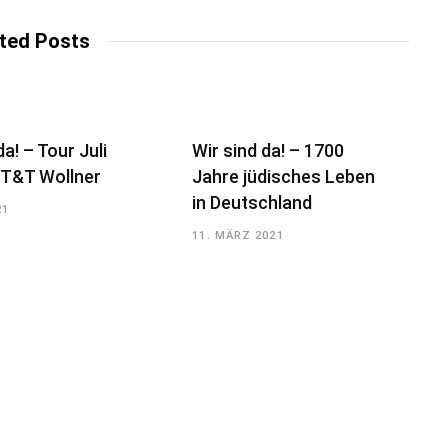
s
i
t
ted Posts
e
da! – Tour Juli
Wir sind da! – 1700
 T&T Wollner
Jahre jüdisches Leben
in Deutschland
21
11. MÄRZ 2021