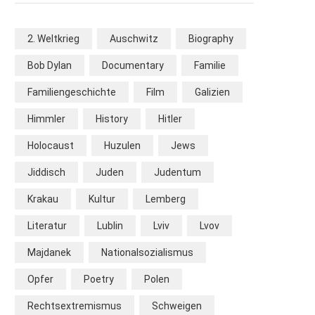
2. Weltkrieg
Auschwitz
Biography
Bob Dylan
Documentary
Familie
Familiengeschichte
Film
Galizien
Himmler
History
Hitler
Holocaust
Huzulen
Jews
Jiddisch
Juden
Judentum
Krakau
Kultur
Lemberg
Literatur
Lublin
Lviv
Lvov
Majdanek
Nationalsozialismus
Opfer
Poetry
Polen
Rechtsextremismus
Schweigen