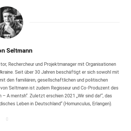
on Seltmann
Autor, Rechercheur und Projektmanager mit Organisationen
Ukraine. Seit über 30 Jahren beschäftigt er sich sowohl mit
it den familiären, gesellschaftlichen und politischen
 von Seltmann ist zudem Regisseur und Co-Produzent des
– A mentsh“. Zuletzt erschien 2021 „Wir sind da!“, das
üdisches Leben in Deutschland“ (Homunculus, Erlangen).
W
e
b