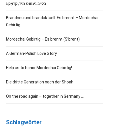
בלײַב געזונט מיר, קראָקע
Brandneu und brandaktuell: Es brennt – Mordechai
Gebirtig
Mordechai Gebirtig – Es brennt (S’brent)
A German-Polish Love Story
Help us to honor Mordechai Gebirtig!
Die dritte Generation nach der Shoah
On the road again – together in Germany …
Schlagwörter