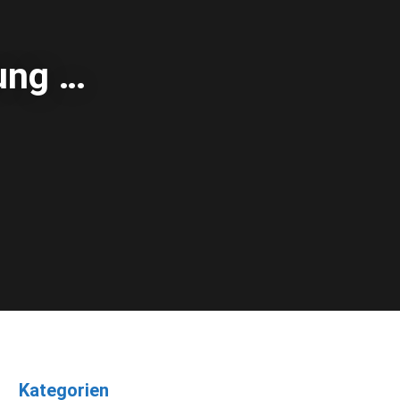
o
g
d
ung …
o
r
I
k
a
n
m
Kategorien