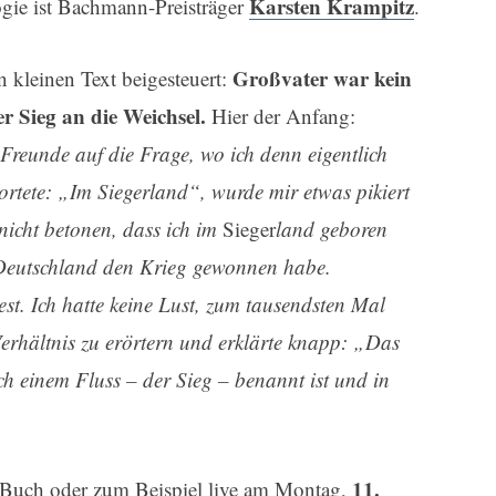
Karsten Krampitz
gie ist Bachmann-Preisträger
.
Großvater war kein
n kleinen Text beigesteuert:
r Sieg an die Weichsel.
Hier der Anfang:
 Freunde auf die Frage, wo ich denn eigentlich
rtete: „Im Siegerland“, wurde mir etwas pikiert
nicht betonen, dass ich im
Sieger
land geboren
 Deutschland den Krieg gewonnen habe.
est. Ich hatte keine Lust, zum tausendsten Mal
Verhältnis zu erörtern und erklärte knapp: „Das
ach einem Fluss – der Sieg – benannt ist und in
11.
m Buch oder zum Beispiel live am Montag,