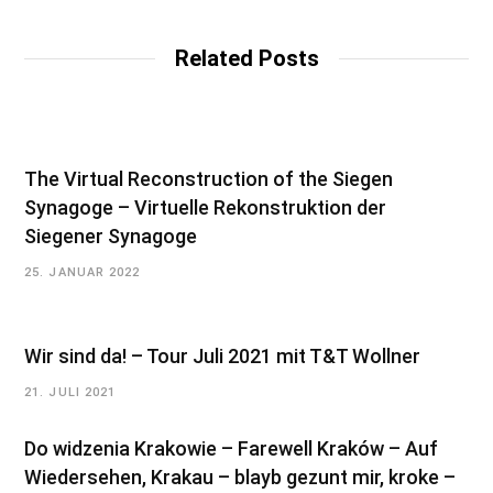
s
i
t
Related Posts
e
The Virtual Reconstruction of the Siegen
Synagoge – Virtuelle Rekonstruktion der
Siegener Synagoge
25. JANUAR 2022
Wir sind da! – Tour Juli 2021 mit T&T Wollner
21. JULI 2021
Do widzenia Krakowie – Farewell Kraków – Auf
Wiedersehen, Krakau – blayb gezunt mir, kroke –