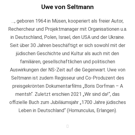
Uwe von Seltmann
…, geboren 1964 in Müsen, kooperiert als freier Autor,
Rechercheur und Projektmanager mit Organisationen u.a.
in Deutschland, Polen, Israel, den USA und der Ukraine.
Seit über 30 Jahren beschäftigt er sich sowohl mit der
jüdischen Geschichte und Kultur als auch mit den
familiären, gesellschaftlichen und politischen
Auswirkungen der NS-Zeit auf die Gegenwart. Uwe von
Seltmann ist zudem Regisseur und Co-Produzent des
preisgekrönten Dokumentarfilms „Boris Dorfman – A
mentsh“. Zuletzt erschien 2021 „Wir sind da!“, das
offizielle Buch zum Jubiläumsjahr „1700 Jahre jüdisches
Leben in Deutschland“ (Homunculus, Erlangen).
W
e
b