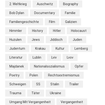
2. Weltkrieg
Auschwitz
Biography
Bob Dylan
Documentary
Familie
Familiengeschichte
Film
Galizien
Himmler
History
Hitler
Holocaust
Huzulen
Jews
Jiddisch
Juden
Judentum
Krakau
Kultur
Lemberg
Literatur
Lublin
Lviv
Lvov
Majdanek
Nationalsozialismus
Opfer
Poetry
Polen
Rechtsextremismus
Schweigen
SS
Stalin
Trailer
Trauma
Täter
Ukraine
Umgang Mit Vergangenheit
Vergangenheit