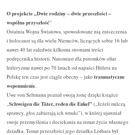
O projekcie „Dwie rodziny – dwie przeszłości –
wspólna przyszłość
”
Ostatnia Wojna Światowa, spowodowane nią zniszczenia
i holocaust są dla wielu Niemców, liczących sobie 16 lub
nawet 40 lat zaledwie kilkoma stronami treści
podręcznika historii. Natomiast dla potomków ofiar
hitleryzmu nawet po 70 latach od napaści Hitlera na
traumatyczne
Polskę ten czas jest ciągle obecny – jako
wspomnienie
.
Uwe von Seltmann poznał swoją żonę dzięki książce
Schweigen die Täter, reden die Enkel”
„
(„Jeżeli milczą
sprawcy, głos zabierają ich wnuki”), w której ujawniał
swoje przemyślenia i dociekania na temat życia własnego
dziadka. Temat przeszłości jego dziadka Lothara był