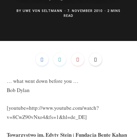
b
a
e
BY
UWE VON SELTMANN
7. NOVEMBER 2010
2 MINS
READ
o
g
d
o
r
I
k
a
n
m
… what went down before you …
Bob Dylan
[youtube=http://www.youtube.com/watch?
v=8CwZ90vNxo4&fs=1&hl=de_DE]
Towarzystwo im. Edyty Stein
Fundacja Bente Kahan
i