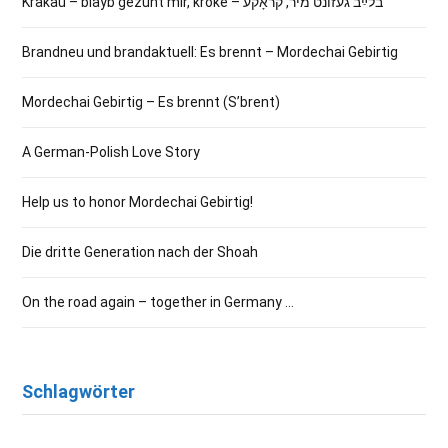
Krakau – blayb gezunt mir, kroke – בלײַב געזונט מיר, קראָקע
Brandneu und brandaktuell: Es brennt – Mordechai Gebirtig
Mordechai Gebirtig – Es brennt (S’brent)
A German-Polish Love Story
Help us to honor Mordechai Gebirtig!
Die dritte Generation nach der Shoah
On the road again – together in Germany …
Schlagwörter