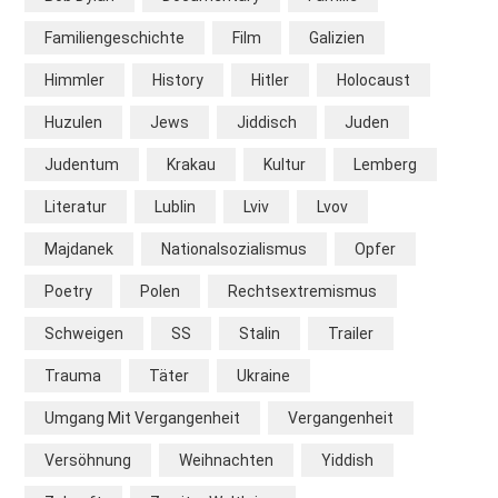
Familiengeschichte
Film
Galizien
Himmler
History
Hitler
Holocaust
Huzulen
Jews
Jiddisch
Juden
Judentum
Krakau
Kultur
Lemberg
Literatur
Lublin
Lviv
Lvov
Majdanek
Nationalsozialismus
Opfer
Poetry
Polen
Rechtsextremismus
Schweigen
SS
Stalin
Trailer
Trauma
Täter
Ukraine
Umgang Mit Vergangenheit
Vergangenheit
Versöhnung
Weihnachten
Yiddish