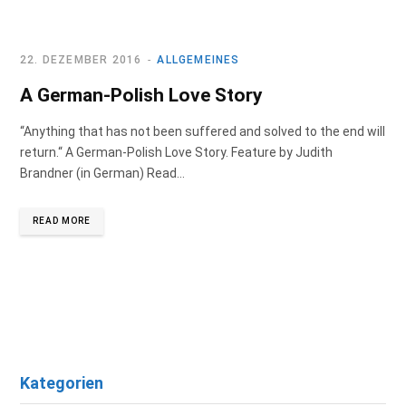
b
a
e
o
g
d
22. DEZEMBER 2016
ALLGEMEINES
A German-Polish Love Story
o
r
I
“Anything that has not been suffered and solved to the end will
k
a
n
return.“ A German-Polish Love Story. Feature by Judith
Brandner (in German) Read…
m
READ MORE
Kategorien