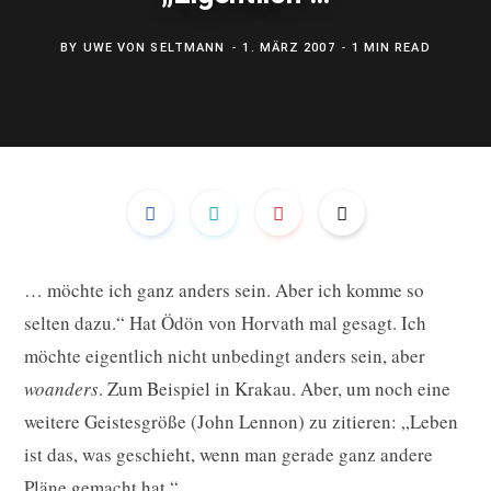
b
a
e
BY
UWE VON SELTMANN
1. MÄRZ 2007
1 MIN READ
o
g
d
o
r
I
k
a
n
m
… möchte ich ganz anders sein. Aber ich komme so
selten dazu.“ Hat Ödön von Horvath mal gesagt. Ich
möchte eigentlich nicht unbedingt anders sein, aber
woanders
. Zum Beispiel in Krakau. Aber, um noch eine
weitere Geistesgröße (John Lennon) zu zitieren: „Leben
ist das, was geschieht, wenn man gerade ganz andere
Pläne gemacht hat.“