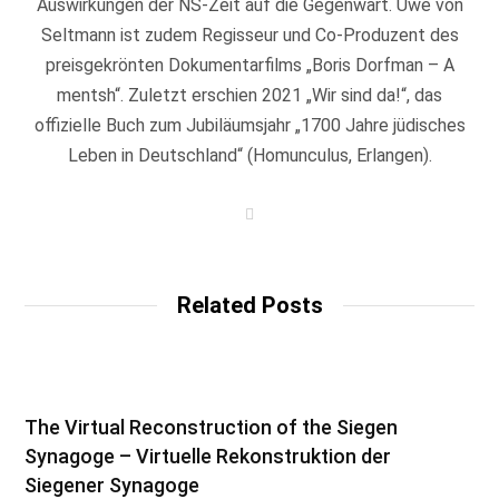
Auswirkungen der NS-Zeit auf die Gegenwart. Uwe von
Seltmann ist zudem Regisseur und Co-Produzent des
preisgekrönten Dokumentarfilms „Boris Dorfman – A
mentsh“. Zuletzt erschien 2021 „Wir sind da!“, das
offizielle Buch zum Jubiläumsjahr „1700 Jahre jüdisches
Leben in Deutschland“ (Homunculus, Erlangen).
W
e
b
s
i
t
Related Posts
e
The Virtual Reconstruction of the Siegen
Synagoge – Virtuelle Rekonstruktion der
Siegener Synagoge