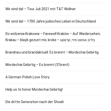
Wir sind da! – Tour Juli 2021 mit T&T Wollner
Wir sind da! – 1700 Jahre jüdisches Leben in Deutschland
Do widzenia Krakowie – Farewell Kraków – Auf Wiedersehen,
Krakau – blayb gezunt mir, kroke – בלײַב געזונט מיר, קראָקע
Brandneu und brandaktuell: Es brennt – Mordechai Gebirtig
Mordechai Gebirtig – Es brennt (S’brent)
A German-Polish Love Story
Help us to honor Mordechai Gebirtig!
Die dritte Generation nach der Shoah