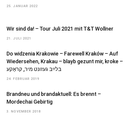
25. JANUAR 2022
Wir sind da! – Tour Juli 2021 mit T&T Wollner
21. JULI 2021
Do widzenia Krakowie – Farewell Kraków – Auf
Wiedersehen, Krakau – blayb gezunt mir, kroke –
בלײַב געזונט מיר, קראָקע
24. FEBRUAR 2019
Brandneu und brandaktuell: Es brennt –
Mordechai Gebirtig
3. NOVEMBER 2018