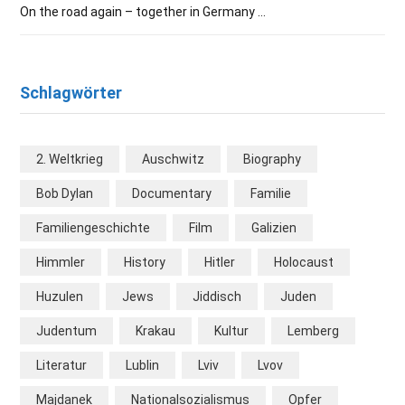
On the road again – together in Germany …
Schlagwörter
2. Weltkrieg
Auschwitz
Biography
Bob Dylan
Documentary
Familie
Familiengeschichte
Film
Galizien
Himmler
History
Hitler
Holocaust
Huzulen
Jews
Jiddisch
Juden
Judentum
Krakau
Kultur
Lemberg
Literatur
Lublin
Lviv
Lvov
Majdanek
Nationalsozialismus
Opfer