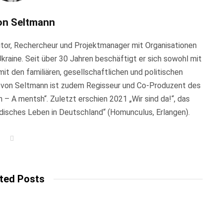
on Seltmann
Autor, Rechercheur und Projektmanager mit Organisationen
Ukraine. Seit über 30 Jahren beschäftigt er sich sowohl mit
it den familiären, gesellschaftlichen und politischen
 von Seltmann ist zudem Regisseur und Co-Produzent des
– A mentsh“. Zuletzt erschien 2021 „Wir sind da!“, das
üdisches Leben in Deutschland“ (Homunculus, Erlangen).
W
e
b
s
i
t
ted Posts
e