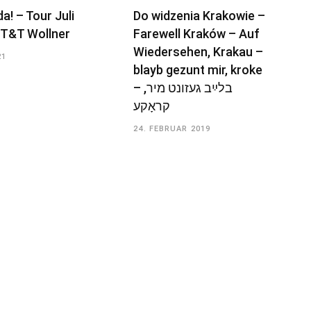
da! – Tour Juli
Do widzenia Krakowie –
 T&T Wollner
Farewell Kraków – Auf
Wiedersehen, Krakau –
21
blayb gezunt mir, kroke
– בלײַב געזונט מיר,
קראָקע
24. FEBRUAR 2019