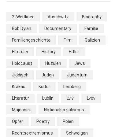
2. Weltkrieg
Auschwitz
Biography
Bob Dylan
Documentary
Familie
Familiengeschichte
Film
Galizien
Himmler
History
Hitler
Holocaust
Huzulen
Jews
Jiddisch
Juden
Judentum
Krakau
Kultur
Lemberg
Literatur
Lublin
Lviv
Lvov
Majdanek
Nationalsozialismus
Opfer
Poetry
Polen
Rechtsextremismus
Schweigen