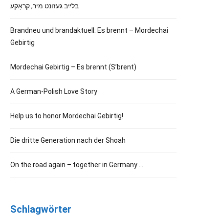
בלײַב געזונט מיר, קראָקע
Brandneu und brandaktuell: Es brennt – Mordechai
Gebirtig
Mordechai Gebirtig – Es brennt (S’brent)
A German-Polish Love Story
Help us to honor Mordechai Gebirtig!
Die dritte Generation nach der Shoah
On the road again – together in Germany …
Schlagwörter