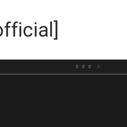
Search
F
I
L
for:
a
n
i
c
s
n
e
t
k
b
a
e