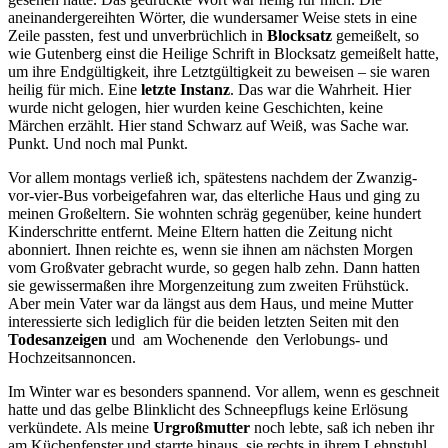
aneinandergereihten Wörter, die wundersamer Weise stets in eine
Zeile passten, fest und unverbrüchlich in
Blocksatz
gemeißelt, so
wie Gutenberg einst die Heilige Schrift in Blocksatz gemeißelt hatte,
um ihre Endgültigkeit, ihre Letztgültigkeit zu beweisen – sie waren
heilig für mich. Eine
letzte Instanz
. Das war die Wahrheit. Hier
wurde nicht gelogen, hier wurden keine Geschichten, keine
Märchen erzählt. Hier stand Schwarz auf Weiß, was Sache war.
Punkt. Und noch mal Punkt.
Vor allem montags verließ ich, spätestens nachdem der Zwanzig-
vor-vier-Bus vorbeigefahren war, das elterliche Haus und ging zu
meinen Großeltern. Sie wohnten schräg gegenüber, keine hundert
Kinderschritte entfernt. Meine Eltern hatten die Zeitung nicht
abonniert. Ihnen reichte es, wenn sie ihnen am nächsten Morgen
vom Großvater gebracht wurde, so gegen halb zehn. Dann hatten
sie gewissermaßen ihre Morgenzeitung zum zweiten Frühstück.
Aber mein Vater war da längst aus dem Haus, und meine Mutter
interessierte sich lediglich für die beiden letzten Seiten mit den
Todesanzeigen
und ­ am Wochenende ­ den Verlobungs- und
Hochzeitsannoncen.
Im Winter war es besonders spannend. Vor allem, wenn es geschneit
hatte und das gelbe Blinklicht des Schneepflugs keine Erlösung
verkündete. Als meine
Urgroßmutter
noch lebte, saß ich neben ihr
am Küchenfenster und starrte hinaus, sie rechts in ihrem Lehnstuhl,