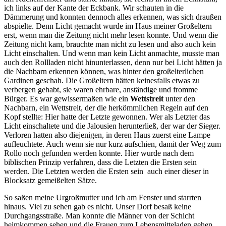
ich links auf der Kante der Eckbank. Wir schauten in die
Dämmerung und konnten dennoch alles erkennen, was sich draußen
abspielte. Denn Licht gemacht wurde im Haus meiner Großeltern
erst, wenn man die Zeitung nicht mehr lesen konnte. Und wenn die
Zeitung nicht kam, brauchte man nicht zu lesen und also auch kein
Licht einschalten. Und wenn man kein Licht anmachte, musste man
auch den Rollladen nicht hinunterlassen, denn nur bei Licht hätten ja
die Nachbarn erkennen können, was hinter den großelterlichen
Gardinen geschah. Die Großeltern hätten keinesfalls etwas zu
verbergen gehabt, sie waren ehrbare, anständige und fromme
Bürger. Es war gewissermaßen wie ein
Wettstreit
unter den
Nachbarn, ein Wettstreit, der die herkömmlichen Regeln auf den
Kopf stellte: Hier hatte der Letzte gewonnen. Wer als Letzter das
Licht einschaltete und die Jalousien herunterließ, der war der Sieger.
Verloren hatten also diejenigen, in deren Haus zuerst eine Lampe
aufleuchtete. Auch wenn sie nur kurz aufschien, damit der Weg zum
Rollo noch gefunden werden konnte. Hier wurde nach dem
biblischen Prinzip verfahren, dass die Letzten die Ersten sein
werden. Die Letzten werden die Ersten sein ­ auch einer dieser in
Blocksatz gemeißelten Sätze.
So saßen meine Urgroßmutter und ich am Fenster und starrten
hinaus. Viel zu sehen gab es nicht. Unser Dorf besaß keine
Durchgangsstraße. Man konnte die Männer von der Schicht
heimkommen sehen und die Frauen zum Lebensmitteladen gehen,