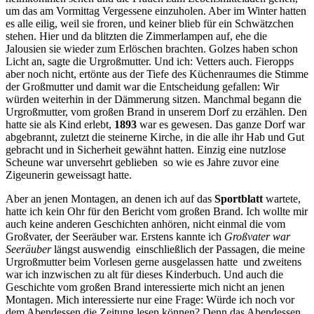
um das am Vormittag Vergessene einzuholen. Aber im Winter hatten
es alle eilig, weil sie froren, und keiner blieb für ein Schwätzchen
stehen. Hier und da blitzten die Zimmerlampen auf, ehe die
Jalousien sie wieder zum Erlöschen brachten. Golzes haben schon
Licht an, sagte die Urgroßmutter. Und ich: Vetters auch. Fieropps
aber noch nicht, ertönte aus der Tiefe des Küchenraumes die Stimme
der Großmutter und damit war die Entscheidung gefallen: Wir
würden weiterhin in der Dämmerung sitzen. Manchmal begann die
Urgroßmutter, vom großen Brand in unserem Dorf zu erzählen. Den
hatte sie als Kind erlebt,
1893
war es gewesen. Das ganze Dorf war
abgebrannt, zuletzt die steinerne Kirche, in die alle ihr Hab und Gut
gebracht und in Sicherheit gewähnt hatten. Einzig eine nutzlose
Scheune war unversehrt geblieben ­ so wie es Jahre zuvor eine
Zigeunerin geweissagt hatte.
Aber an jenen Montagen, an denen ich auf das
Sportblatt
wartete,
hatte ich kein Ohr für den Bericht vom großen Brand. Ich wollte mir
auch keine anderen Geschichten anhören, nicht einmal die vom
Großvater, der Seeräuber war. Erstens kannte ich
Großvater war
Seeräuber
längst auswendig ­ einschließlich der Passagen, die meine
Urgroßmutter beim Vorlesen gerne ausgelassen hatte ­ und zweitens
war ich inzwischen zu alt für dieses Kinderbuch. Und auch die
Geschichte vom großen Brand interessierte mich nicht an jenen
Montagen. Mich interessierte nur eine Frage: Würde ich noch vor
dem Abendessen die Zeitung lesen können? Denn das Abendessen