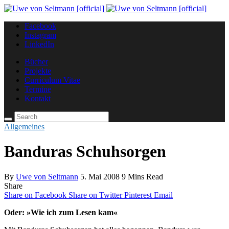
Facebook
Instagram
LinkedIn
Bücher
Projekte
Curriculum Vitae
Termine
Kontakt
Search
for:
Allgemeines
Banduras Schuhsorgen
By
Uwe von Seltmann
5. Mai 2008
9 Mins Read
Share
Share on Facebook
Share on Twitter
Pinterest
Email
Oder: »Wie ich zum Lesen kam«