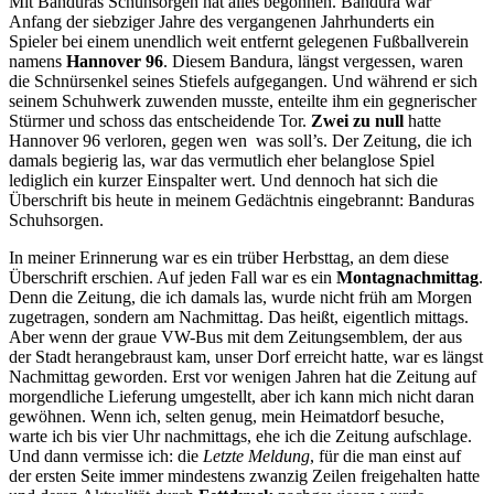
Mit Banduras Schuhsorgen hat alles begonnen. Bandura war
Anfang der siebziger Jahre des vergangenen Jahrhunderts ein
Spieler bei einem unendlich weit entfernt gelegenen Fußballverein
namens
Hannover 96
. Diesem Bandura, längst vergessen, waren
die Schnürsenkel seines Stiefels aufgegangen. Und während er sich
seinem Schuhwerk zuwenden musste, enteilte ihm ein gegnerischer
Stürmer und schoss das entscheidende Tor.
Zwei zu null
hatte
Hannover 96 verloren, gegen wen ­ was soll’s. Der Zeitung, die ich
damals begierig las, war das vermutlich eher belanglose Spiel
lediglich ein kurzer Einspalter wert. Und dennoch hat sich die
Überschrift bis heute in meinem Gedächtnis eingebrannt: Banduras
Schuhsorgen.
In meiner Erinnerung war es ein trüber Herbsttag, an dem diese
Überschrift erschien. Auf jeden Fall war es ein
Montagnachmittag
.
Denn die Zeitung, die ich damals las, wurde nicht früh am Morgen
zugetragen, sondern am Nachmittag. Das heißt, eigentlich mittags.
Aber wenn der graue VW-Bus mit dem Zeitungsemblem, der aus
der Stadt herangebraust kam, unser Dorf erreicht hatte, war es längst
Nachmittag geworden. Erst vor wenigen Jahren hat die Zeitung auf
morgendliche Lieferung umgestellt, aber ich kann mich nicht daran
gewöhnen. Wenn ich, selten genug, mein Heimatdorf besuche,
warte ich bis vier Uhr nachmittags, ehe ich die Zeitung aufschlage.
Und dann vermisse ich: die
Letzte Meldung
, für die man einst auf
der ersten Seite immer mindestens zwanzig Zeilen freigehalten hatte