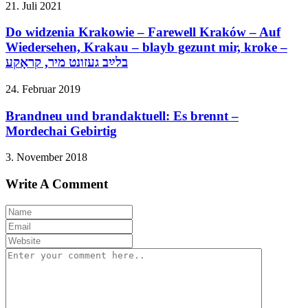
21. Juli 2021
Do widzenia Krakowie – Farewell Kraków – Auf
Wiedersehen, Krakau – blayb gezunt mir, kroke –
בלײַב געזונט מיר, קראָקע
24. Februar 2019
Brandneu und brandaktuell: Es brennt –
Mordechai Gebirtig
3. November 2018
Write A Comment