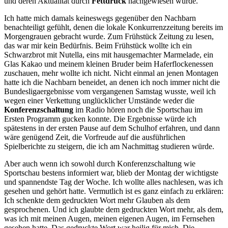
und deren Aktualität durch
Fettdruck
nachgewiesen wurde.
Ich hatte mich damals keineswegs gegenüber den Nachbarn
benachteiligt gefühlt, denen die lokale Konkurrenzzeitung bereits im
Morgengrauen gebracht wurde. Zum Frühstück Zeitung zu lesen,
das war mir kein Bedürfnis. Beim Frühstück wollte ich ein
Schwarzbrot mit Nutella, eins mit hausgemachter Marmelade, ein
Glas Kakao und meinem kleinen Bruder beim Haferflockenessen
zuschauen, mehr wollte ich nicht. Nicht einmal an jenen Montagen
hatte ich die Nachbarn beneidet, an denen ich noch immer nicht die
Bundesligaergebnisse vom vergangenen Samstag wusste, weil ich
wegen einer Verkettung unglücklicher Umstände weder die
Konferenzschaltung
im Radio hören noch die Sportschau im
Ersten Programm gucken konnte. Die Ergebnisse würde ich
spätestens in der ersten Pause auf dem Schulhof erfahren, und dann
wäre genügend Zeit, die Vorfreude auf die ausführlichen
Spielberichte zu steigern, die ich am Nachmittag studieren würde.
Aber auch wenn ich sowohl durch Konferenzschaltung wie
Sportschau bestens informiert war, blieb der Montag der wichtigste
und spannendste Tag der Woche. Ich wollte alles nachlesen, was ich
gesehen und gehört hatte. Vermutlich ist es ganz einfach zu erklären:
Ich schenkte dem gedruckten Wort mehr Glauben als dem
gesprochenen. Und ich glaubte dem gedruckten Wort mehr, als dem,
was ich mit meinen Augen, meinen eigenen Augen, im Fernsehen
gesehen hatte. Das gedruckte Wort war heilig für mich. Die