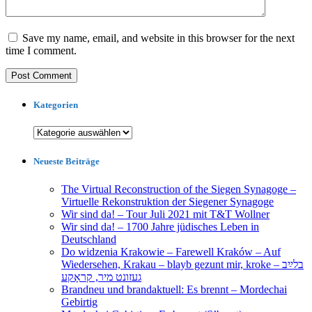
Save my name, email, and website in this browser for the next
time I comment.
Kategorien
Kategorien
Neueste Beiträge
The Virtual Reconstruction of the Siegen Synagoge –
Virtuelle Rekonstruktion der Siegener Synagoge
Wir sind da! – Tour Juli 2021 mit T&T Wollner
Wir sind da! – 1700 Jahre jüdisches Leben in
Deutschland
Do widzenia Krakowie – Farewell Kraków – Auf
Wiedersehen, Krakau – blayb gezunt mir, kroke – בלײַב
געזונט מיר, קראָקע
Brandneu und brandaktuell: Es brennt – Mordechai
Gebirtig