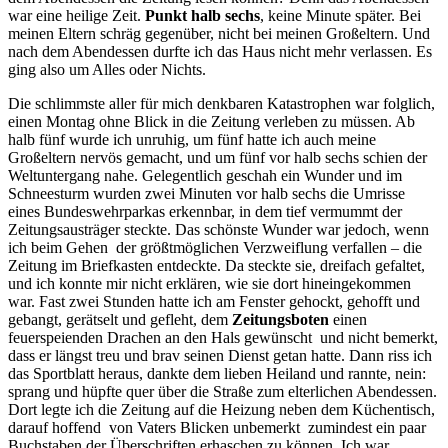
war eine heilige Zeit.
Punkt halb sechs
, keine Minute später. Bei
meinen Eltern schräg gegenüber, nicht bei meinen Großeltern. Und
nach dem Abendessen durfte ich das Haus nicht mehr verlassen. Es
ging also um Alles oder Nichts.
Die schlimmste aller für mich denkbaren Katastrophen war folglich,
einen Montag ohne Blick in die Zeitung verleben zu müssen. Ab
halb fünf wurde ich unruhig, um fünf hatte ich auch meine
Großeltern nervös gemacht, und um fünf vor halb sechs schien der
Weltuntergang nahe. Gelegentlich geschah ein Wunder und im
Schneesturm wurden zwei Minuten vor halb sechs die Umrisse
eines Bundeswehrparkas erkennbar, in dem tief vermummt der
Zeitungsausträger steckte. Das schönste Wunder war jedoch, wenn
ich beim Gehen ­ der größtmöglichen Verzweiflung verfallen – die
Zeitung im Briefkasten entdeckte. Da steckte sie, dreifach gefaltet,
und ich konnte mir nicht erklären, wie sie dort hineingekommen
war. Fast zwei Stunden hatte ich am Fenster gehockt, gehofft und
gebangt, gerätselt und gefleht, dem
Zeitungsboten
einen
feuerspeienden Drachen an den Hals gewünscht ­ und nicht bemerkt,
dass er längst treu und brav seinen Dienst getan hatte. Dann riss ich
das Sportblatt heraus, dankte dem lieben Heiland und rannte, nein:
sprang und hüpfte quer über die Straße zum elterlichen Abendessen.
Dort legte ich die Zeitung auf die Heizung neben dem Küchentisch,
darauf hoffend ­ von Vaters Blicken unbemerkt ­ zumindest ein paar
Buchstaben der Überschriften erhaschen zu können. Ich war