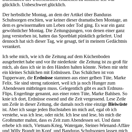
glücklich. Unbeschwert glücklich.
Der herbstliche Montag, an dem der Artikel über Banduras
Schuhsorgen erschien, war keiner dieser dramatischen Montage, an
dem es gewissermaßen um Leben oder Tod ging. Es war ein ganz
gewöhnlicher Montag. Die Zeitungsjungen, von denen einer ganz
jung verstorben ist, hatten das Sportblatt pünktlich geliefert. Und
dennoch hat sich dieser Tag, wie gesagt, tief in meinem Gedächtnis
verankert.
Ich sehe mich, wie ich die Zeitung auf dem Küchenboden
ausgebreitet habe und vor ihr niederknie ­ die Zeitung ist zu groß für
mich, als dass ich sie in den Händen halten könnte. Neben mir steht
ein kleines Schälchen mit Erdnüssen. Das Schälchen ist von
Tupperware, die
Erdnüsse
stammen aus einer gelben Tüte, Marke
Felix. Sie sind streng rationiert, weil ich ja noch Hunger zum
Abendessen mitbringen muss. Gelegentlich gibt es auch Erdnuss-
Flips, Engerlinge genannt, aus einer roten Tüte, Marke Bahlsen. So
knie ich dort, Erdnüsse essend und die Zeit vergessend. Lese Zeile
um Zeile in dieser Zeitung, die damals noch eine einzige
Bleiwüste
ist. Aber ich sauge jeden Buchstaben im mich auf, egal ob ich
verstehe, was ich lese, oder nicht. Ich lese und lese, bis mich die
Großmutter mahnt, dass es Zeit zum Abendessen sei. Und dann
erhebe ich mich, Vietnam-Krieg, Watergate, Steiner-Wienand-Affäre
und Willy Brandt im Kopf ­ und Banduras Schuhsorgen lassen mich