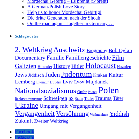
Mordechai Gebirtig – Es brennt (S’brent)
A German-Polish Love Story
Help us to honor Mordechai Gebirtig!
Die dritte Generation nach der Shoah
On the road again – together in Germany …
Schlagwörter
2. Weltkrieg
Auschwitz
Bob Dylan
Biography
Film
Familie
Familiengeschichte
Documentary
Holocaust
Galizien
History
Hitler
Himmler
Huzulen
Judentum
Jews
Juden
Kultur
Jiddisch
Krakau
Lemberg
Majdanek
Lviv
Lvov
Lublin
Literatur
Polen
Nationalsozialismus
Opfer
Poetry
Schweigen
Trauma
Täter
SS
Stalin
Trailer
Rechtsextremismus
Ukraine
Umgang mit Vergangenheit
Vergangenheit
Versöhnung
Yiddish
Weihnachten
Zukunft
Zweiter Weltkrieg
Facebook
Instagram