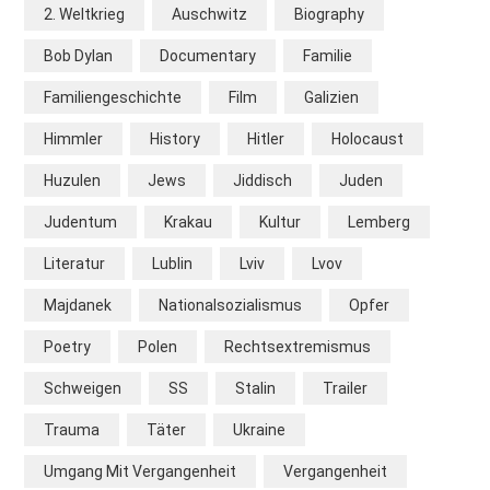
2. Weltkrieg
Auschwitz
Biography
Bob Dylan
Documentary
Familie
Familiengeschichte
Film
Galizien
Himmler
History
Hitler
Holocaust
Huzulen
Jews
Jiddisch
Juden
Judentum
Krakau
Kultur
Lemberg
Literatur
Lublin
Lviv
Lvov
Majdanek
Nationalsozialismus
Opfer
Poetry
Polen
Rechtsextremismus
Schweigen
SS
Stalin
Trailer
Trauma
Täter
Ukraine
Umgang Mit Vergangenheit
Vergangenheit