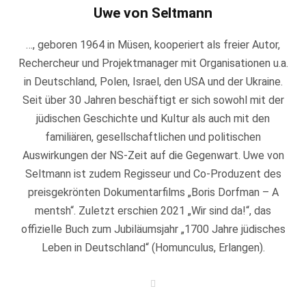
Uwe von Seltmann
…, geboren 1964 in Müsen, kooperiert als freier Autor,
Rechercheur und Projektmanager mit Organisationen u.a.
in Deutschland, Polen, Israel, den USA und der Ukraine.
Seit über 30 Jahren beschäftigt er sich sowohl mit der
jüdischen Geschichte und Kultur als auch mit den
familiären, gesellschaftlichen und politischen
Auswirkungen der NS-Zeit auf die Gegenwart. Uwe von
Seltmann ist zudem Regisseur und Co-Produzent des
preisgekrönten Dokumentarfilms „Boris Dorfman – A
mentsh“. Zuletzt erschien 2021 „Wir sind da!“, das
offizielle Buch zum Jubiläumsjahr „1700 Jahre jüdisches
Leben in Deutschland“ (Homunculus, Erlangen).
W
e
b