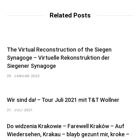
s
i
t
Related Posts
e
The Virtual Reconstruction of the Siegen
Synagoge – Virtuelle Rekonstruktion der
Siegener Synagoge
25. JANUAR 2022
Wir sind da! – Tour Juli 2021 mit T&T Wollner
21. JULI 2021
Do widzenia Krakowie – Farewell Kraków – Auf
Wiedersehen, Krakau – blayb gezunt mir, kroke –