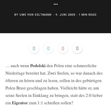
…
b
a
e
BY
UWE VON SELTMANN
9. JUNI 2008
1 MIN READ
o
g
d
o
r
I
k
a
n
m
Podolski
… auch wenn
den Polen eine schmerzliche
Niederlage bereitet hat. Zwei Seelen, so war danach des
öfteren zu hören und zu lesen, sollen in des gebürtigen
Polen Brust geschlagen haben. Vielleicht hätte er, um
seine Seelen in Einklang zu bringen, statt des 2:0 lieber
Eigentor
ein
zum 1:1 schießen sollen?