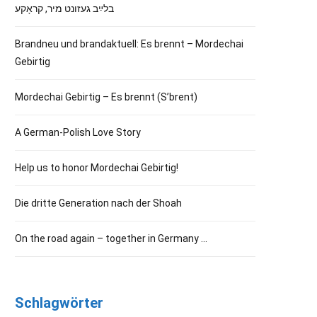
בלײַב געזונט מיר, קראָקע
Brandneu und brandaktuell: Es brennt – Mordechai
Gebirtig
Mordechai Gebirtig – Es brennt (S’brent)
A German-Polish Love Story
Help us to honor Mordechai Gebirtig!
Die dritte Generation nach der Shoah
On the road again – together in Germany …
Schlagwörter