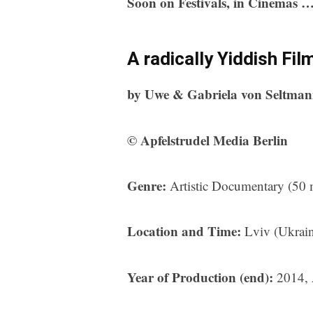
Soon on Festivals, in Cinemas …
v
o
n
A radically Yiddish Fi
Y
o
u
by Uwe & Gabriela von Seltma
T
u
b
© Apfelstrudel Media Berlin
e
.
M
Genre:
Artistic Documentary (50 
e
h
r
Location and Time:
Lviv (Ukrain
e
r
f
Year of Production (end):
2014, 
a
h
r