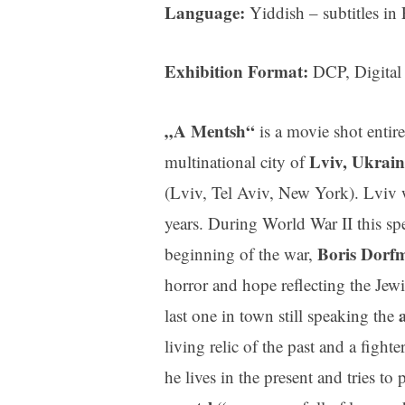
Language:
Yiddish – subtitles i
e
n
Video
Exhibition Format:
DCP, Digital
laden
„A Mentsh“
is a movie shot entire
Y
Lviv, Ukrain
multinational city of
o
u
(Lviv, Tel Aviv, New York). Lviv w
T
years. During World War II this sp
u
Boris Dorf
beginning of the war,
b
e
horror and hope reflecting the Jewis
i
last one in town still speaking the
m
m
living relic of the past and a figh
e
he lives in the present and tries to
r
e