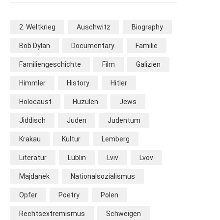
2. Weltkrieg
Auschwitz
Biography
Bob Dylan
Documentary
Familie
Familiengeschichte
Film
Galizien
Himmler
History
Hitler
Holocaust
Huzulen
Jews
Jiddisch
Juden
Judentum
Krakau
Kultur
Lemberg
Literatur
Lublin
Lviv
Lvov
Majdanek
Nationalsozialismus
Opfer
Poetry
Polen
Rechtsextremismus
Schweigen