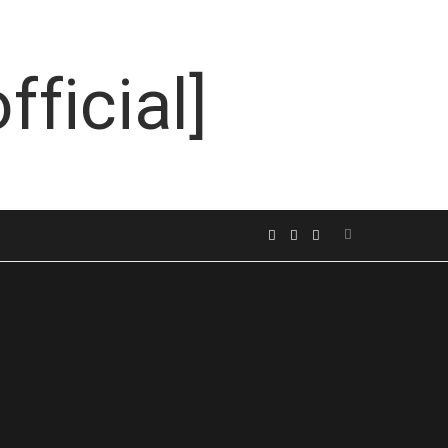
Search
F
I
L
for:
a
n
i
c
s
n
e
t
k
b
a
e