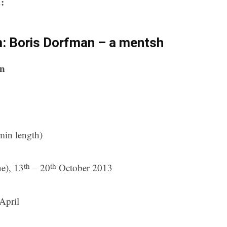
:
lm: Boris Dorfman – a mentsh
nn
min length)
th
th
e), 13
– 20
October 2013
April