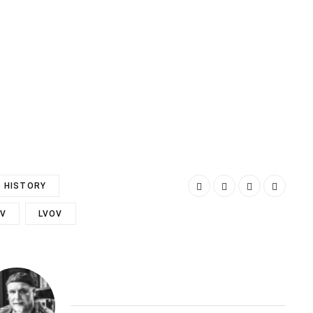
HISTORY
IV
LVOV