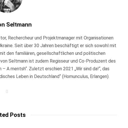
on Seltmann
Autor, Rechercheur und Projektmanager mit Organisationen
Ukraine. Seit über 30 Jahren beschäftigt er sich sowohl mit
it den familiären, gesellschaftlichen und politischen
 von Seltmann ist zudem Regisseur und Co-Produzent des
– A mentsh“. Zuletzt erschien 2021 „Wir sind da!“, das
üdisches Leben in Deutschland“ (Homunculus, Erlangen).
W
e
b
s
i
t
ted Posts
e