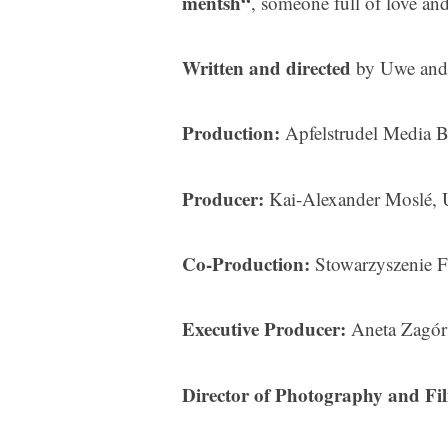
mentsh“
, someone full of love an
n
t
Written and directed
s
by Uwe and 
p
e
Production:
Apfelstrudel Media B
r
r
e
Producer:
Kai-Alexander Moslé, 
n
Co-Production:
Stowarzyszenie 
Executive Producer:
Aneta Zagór
Director of Photography and Fi