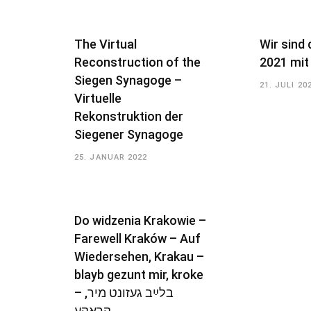
The Virtual
Wir sind 
Reconstruction of the
2021 mit
Siegen Synagoge –
21. JULI 20
Virtuelle
Rekonstruktion der
Siegener Synagoge
25. JANUAR 2022
Do widzenia Krakowie –
Farewell Kraków – Auf
Wiedersehen, Krakau –
blayb gezunt mir, kroke
– בלײַב געזונט מיר,
קראָקע