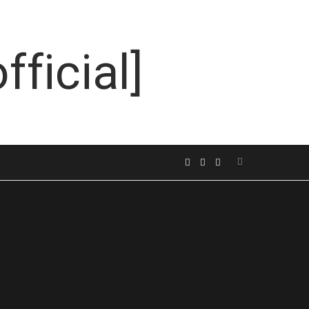
Search
F
I
L
for:
a
n
i
c
s
n
e
t
k
b
a
e