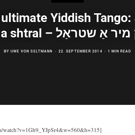
ultimate Yiddish Tango:
mir a shtral –  אַ שטראַל
BY
UWE VON SELTMANN
22. SEPTEMBER 2014
1 MIN READ
.com/watch?v=1Gh9_YJpSr4&w=560&h=315]