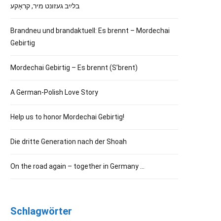
בלײַב געזונט מיר, קראָקע
Brandneu und brandaktuell: Es brennt – Mordechai
Gebirtig
Mordechai Gebirtig – Es brennt (S’brent)
A German-Polish Love Story
Help us to honor Mordechai Gebirtig!
Die dritte Generation nach der Shoah
On the road again – together in Germany …
Schlagwörter