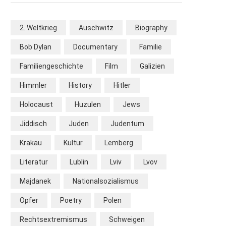
2. Weltkrieg
Auschwitz
Biography
Bob Dylan
Documentary
Familie
Familiengeschichte
Film
Galizien
Himmler
History
Hitler
Holocaust
Huzulen
Jews
Jiddisch
Juden
Judentum
Krakau
Kultur
Lemberg
Literatur
Lublin
Lviv
Lvov
Majdanek
Nationalsozialismus
Opfer
Poetry
Polen
Rechtsextremismus
Schweigen