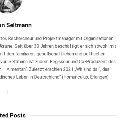
on Seltmann
Autor, Rechercheur und Projektmanager mit Organisationen
Ukraine. Seit über 30 Jahren beschäftigt er sich sowohl mit
it den familiären, gesellschaftlichen und politischen
 von Seltmann ist zudem Regisseur und Co-Produzent des
– A mentsh“. Zuletzt erschien 2021 „Wir sind da!“, das
üdisches Leben in Deutschland“ (Homunculus, Erlangen).
W
e
b
s
i
t
ted Posts
e