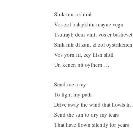
Shik mir a shtral
Vos zol balaykhtn mayne vegn
Tsutrayb dem vint, vos er basheve
Shik mir di zun, zi zol oystrikenen 
Vos yorn fil, zey flisn shtil
Un kenen nit oyfhern …
Send me a ray
To light my path
Drive away the wind that howls in
Send the sun to dry my tears
That have flown silently for years