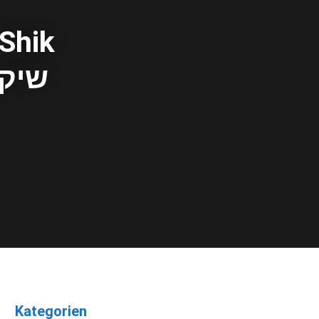
o
g
d
 Shik
o
r
I
שיק מיר
k
a
n
m
Kategorien