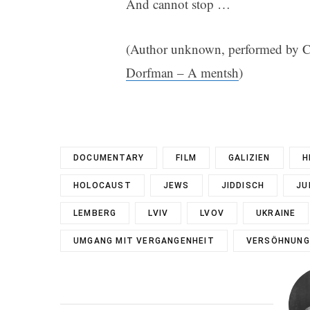
And cannot stop …
(Author unknown, performed by Ch
Dorfman – A mentsh
)
DOCUMENTARY
FILM
GALIZIEN
H
HOLOCAUST
JEWS
JIDDISCH
JU
LEMBERG
LVIV
LVOV
UKRAINE
UMGANG MIT VERGANGENHEIT
VERSÖHNUNG