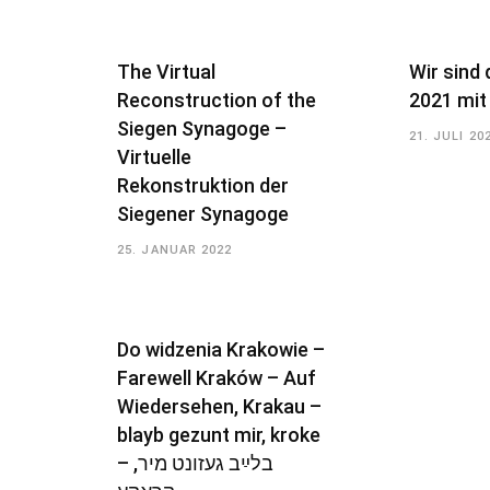
The Virtual
Wir sind 
Reconstruction of the
2021 mit
Siegen Synagoge –
21. JULI 20
Virtuelle
Rekonstruktion der
Siegener Synagoge
25. JANUAR 2022
Do widzenia Krakowie –
Farewell Kraków – Auf
Wiedersehen, Krakau –
blayb gezunt mir, kroke
– בלײַב געזונט מיר,