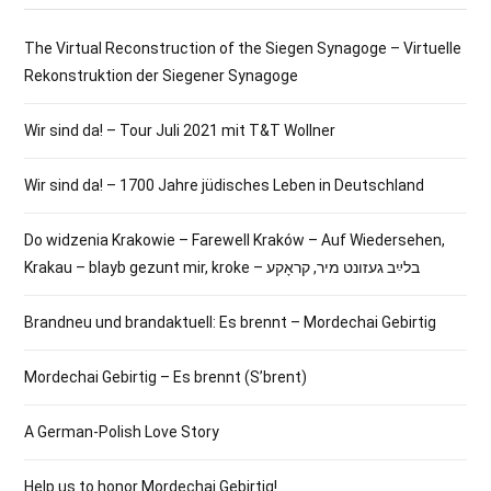
The Virtual Reconstruction of the Siegen Synagoge – Virtuelle
Rekonstruktion der Siegener Synagoge
Wir sind da! – Tour Juli 2021 mit T&T Wollner
Wir sind da! – 1700 Jahre jüdisches Leben in Deutschland
Do widzenia Krakowie – Farewell Kraków – Auf Wiedersehen,
Krakau – blayb gezunt mir, kroke – בלײַב געזונט מיר, קראָקע
Brandneu und brandaktuell: Es brennt – Mordechai Gebirtig
Mordechai Gebirtig – Es brennt (S’brent)
A German-Polish Love Story
Help us to honor Mordechai Gebirtig!