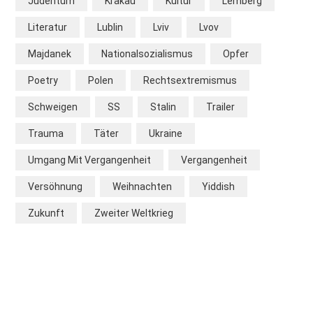
Judentum
Krakau
Kultur
Lemberg
Literatur
Lublin
Lviv
Lvov
Majdanek
Nationalsozialismus
Opfer
Poetry
Polen
Rechtsextremismus
Schweigen
SS
Stalin
Trailer
Trauma
Täter
Ukraine
Umgang Mit Vergangenheit
Vergangenheit
Versöhnung
Weihnachten
Yiddish
Zukunft
Zweiter Weltkrieg