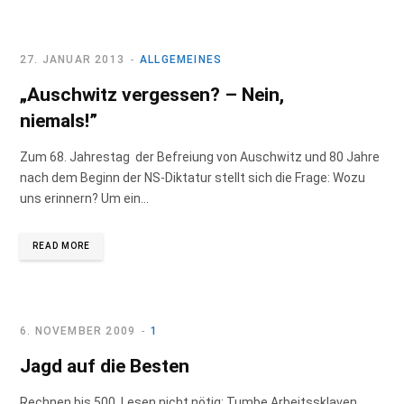
b
a
e
o
g
d
27. JANUAR 2013
ALLGEMEINES
„Auschwitz vergessen? – Nein,
o
r
I
niemals!”
k
a
n
Zum 68. Jahrestag der Befreiung von Auschwitz und 80 Jahre
nach dem Beginn der NS-Diktatur stellt sich die Frage: Wozu
m
uns erinnern? Um ein…
READ MORE
6. NOVEMBER 2009
1
Jagd auf die Besten
Rechnen bis 500, Lesen nicht nötig: Tumbe Arbeitssklaven